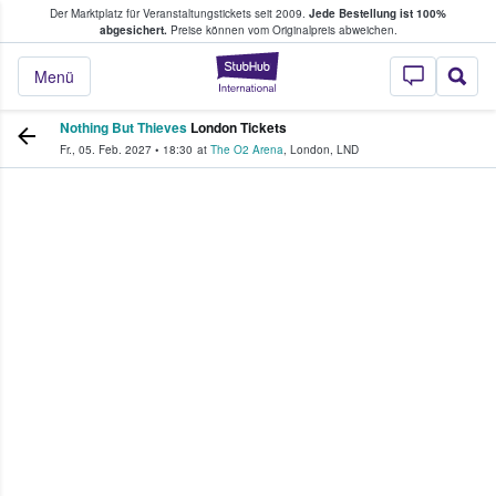
Der Marktplatz für Veranstaltungstickets seit 2009.
Jede Bestellung ist 100%
ans Tickets kaufen & verkaufen
abgesichert.
Preise können vom Originalpreis abweichen.
StubHub - Wo Fans
Menü
Nothing But Thieves
London Tickets
Fr., 05. Feb. 2027
•
18:30
at
The O2 Arena
,
London
,
LND