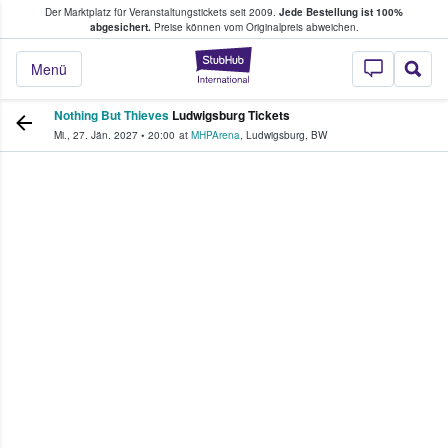
Der Marktplatz für Veranstaltungstickets seit 2009.
Jede Bestellung ist 100%
ans Tickets kaufen & verkaufen
abgesichert.
Preise können vom Originalpreis abweichen.
StubHub - Wo Fans
Menü
Nothing But Thieves
Ludwigsburg Tickets
Mi., 27. Jän. 2027
•
20:00
at
MHPArena
,
Ludwigsburg
,
BW