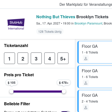
Der Marktplatz für Veranstaltungs
Nothing But Thieves
Brooklyn Tickets
StubHub - Wo Fans Tickets kauf
Sa., 17. Apr. 2027
•
19:00
in
Brooklyn Paramount
,
Brook
128 Tickets übrig
Ticketanzahl
Floor GA
1 - 6 Tickets
1
2
3
4
5+
Floor GA
Preis pro Ticket
1 - 6 Tickets
$ 105
$ 478
Floor GA
2 - 4 Tickets
Beliebte Filter