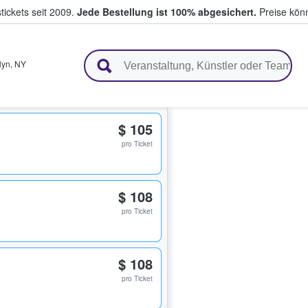
tickets seit 2009.
Jede Bestellung ist 100% abgesichert.
Preise könn
en & verkaufen
lyn
,
NY
$ 105
pro Ticket
$ 108
pro Ticket
$ 108
pro Ticket