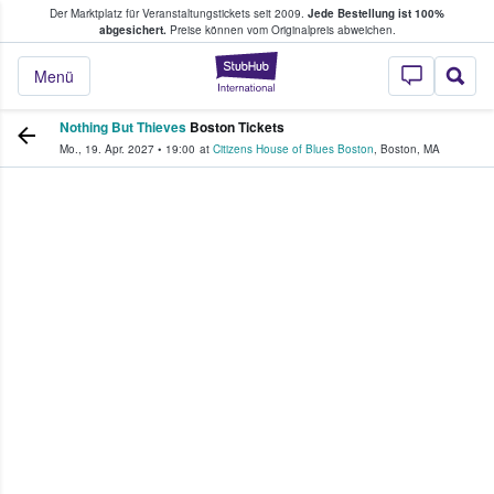
Der Marktplatz für Veranstaltungstickets seit 2009.
Jede Bestellung ist 100%
ans Tickets kaufen & verkaufen
abgesichert.
Preise können vom Originalpreis abweichen.
StubHub - Wo Fans
Menü
Nothing But Thieves
Boston Tickets
Mo., 19. Apr. 2027
•
19:00
at
Citizens House of Blues Boston
,
Boston
,
MA