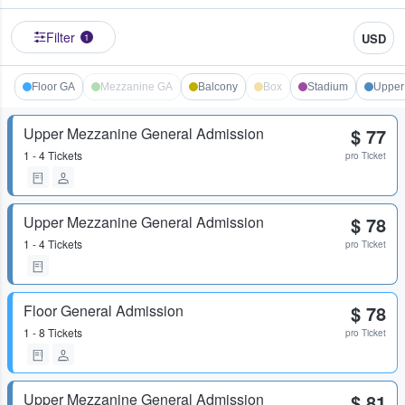
Filter
USD
1
Floor GA
Mezzanine GA
Balcony
Box
Stadium
Upper
Upper Mezzanine General Admission
$ 77
1 - 4 Tickets
pro Ticket
Upper Mezzanine General Admission
$ 78
1 - 4 Tickets
pro Ticket
Floor General Admission
$ 78
1 - 8 Tickets
pro Ticket
Upper Mezzanine General Admission
$ 81