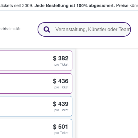
tickets seit 2009.
Jede Bestellung ist 100% abgesichert.
Preise könn
en & verkaufen
ockholms län
$ 382
pro Ticket
$ 436
pro Ticket
$ 439
pro Ticket
$ 501
pro Ticket