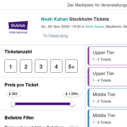
Der Marktplatz für Veranstaltungs
Noah Kahan
Stockholm Tickets
StubHub - Wo Fans Tickets kauf
So., 29. Nov. 2026
•
19:30
in
Avicii Arena
,
Stockholm
,
St
75 Tickets übrig
Ticketanzahl
Upper Tier
1 - 2 Tickets
1
2
3
4
5+
Upper Tier
1 - 4 Tickets
Preis pro Ticket
$ 382
$ 1.359
Middle Tier
1 - 2 Tickets
Middle Tier
Beliebte Filter
1 - 4 Tickets