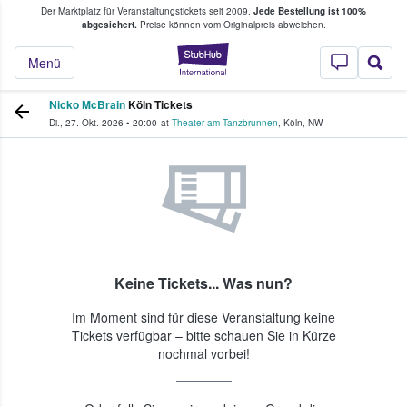
Der Marktplatz für Veranstaltungstickets seit 2009.
Jede Bestellung ist 100%
ans Tickets kaufen & verkaufen
abgesichert.
Preise können vom Originalpreis abweichen.
StubHub - Wo Fans
Menü
Nicko McBrain
Köln Tickets
Di., 27. Okt. 2026
•
20:00
at
Theater am Tanzbrunnen
,
Köln
,
NW
Keine Tickets... Was nun?
Im Moment sind für diese Veranstaltung keine
Tickets verfügbar – bitte schauen Sie in Kürze
nochmal vorbei!