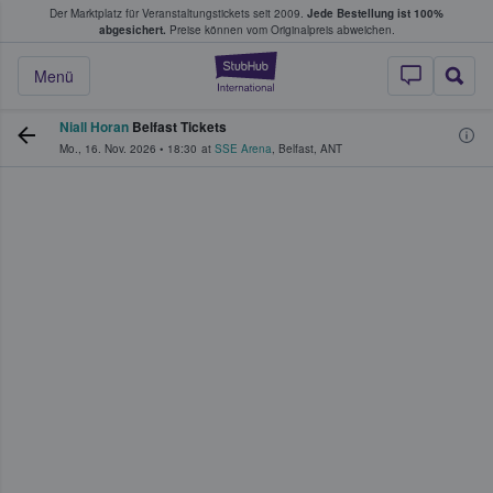
Der Marktplatz für Veranstaltungstickets seit 2009.
Jede Bestellung ist 100%
ans Tickets kaufen & verkaufen
abgesichert.
Preise können vom Originalpreis abweichen.
StubHub - Wo Fans
Menü
Niall Horan
Belfast Tickets
Mo., 16. Nov. 2026
•
18:30
at
SSE Arena
,
Belfast
,
ANT