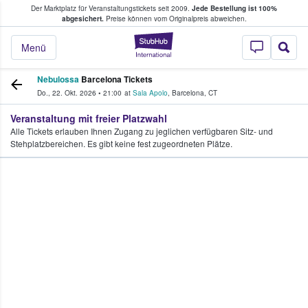
Der Marktplatz für Veranstaltungstickets seit 2009.
Jede Bestellung ist 100%
ans Tickets kaufen & verkaufen
abgesichert.
Preise können vom Originalpreis abweichen.
StubHub - Wo Fans
Menü
Nebulossa
Barcelona Tickets
Do., 22. Okt. 2026
•
21:00
at
Sala Apolo
,
Barcelona
,
CT
Veranstaltung mit freier Platzwahl
Alle Tickets erlauben Ihnen Zugang zu jeglichen verfügbaren Sitz- und
Stehplatzbereichen. Es gibt keine fest zugeordneten Plätze.