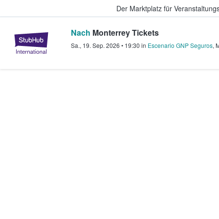
Der Marktplatz für Veranstaltungs
Nach
Monterrey Tickets
StubHub - Wo Fans Tickets kauf
Sa., 19. Sep. 2026
•
19:30
in
Escenario GNP Seguros
,
M