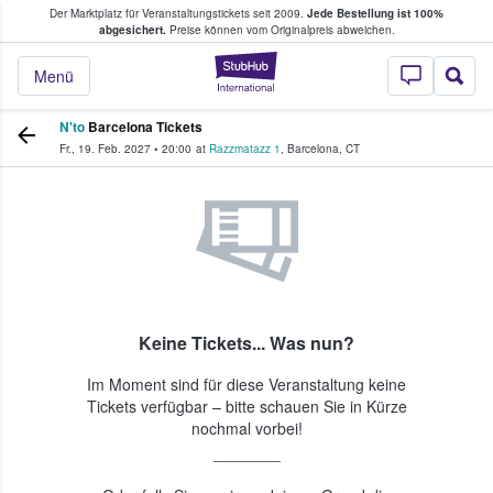
Der Marktplatz für Veranstaltungstickets seit 2009.
Jede Bestellung ist 100%
ans Tickets kaufen & verkaufen
abgesichert.
Preise können vom Originalpreis abweichen.
StubHub - Wo Fans
Menü
N'to
Barcelona Tickets
Fr., 19. Feb. 2027
•
20:00
at
Razzmatazz 1
,
Barcelona
,
CT
Keine Tickets... Was nun?
Im Moment sind für diese Veranstaltung keine
Tickets verfügbar – bitte schauen Sie in Kürze
nochmal vorbei!