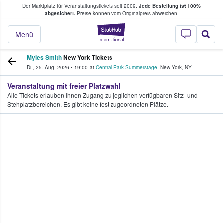
Der Marktplatz für Veranstaltungstickets seit 2009.
Jede Bestellung ist 100%
ans Tickets kaufen & verkaufen
abgesichert.
Preise können vom Originalpreis abweichen.
StubHub - Wo Fans
Menü
Myles Smith
New York Tickets
Di., 25. Aug. 2026
•
19:00
at
Central Park Summerstage
,
New York
,
NY
Veranstaltung mit freier Platzwahl
Alle Tickets erlauben Ihnen Zugang zu jeglichen verfügbaren Sitz- und
Stehplatzbereichen. Es gibt keine fest zugeordneten Plätze.