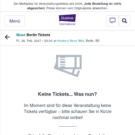
Der Marktplatz für Veranstaltungstickets seit 2009.
Jede Bestellung ist 100%
ans Tickets kaufen & verkaufen
abgesichert.
Preise können vom Originalpreis abweichen.
StubHub - Wo Fans
Menü
Muse
Berlin Tickets
Fr., 26. Feb. 2027
•
20:00
at
Huxley's Neue Welt
,
Berlin
,
BE
Keine Tickets... Was nun?
Im Moment sind für diese Veranstaltung keine
Tickets verfügbar – bitte schauen Sie in Kürze
nochmal vorbei!