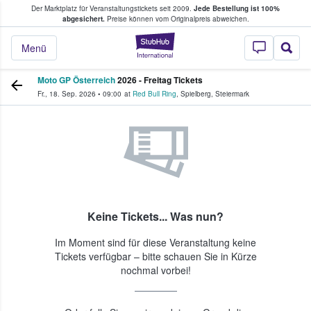
Der Marktplatz für Veranstaltungstickets seit 2009.
Jede Bestellung ist 100%
ans Tickets kaufen & verkaufen
abgesichert.
Preise können vom Originalpreis abweichen.
StubHub - Wo Fans
Menü
Moto GP Österreich
2026 - Freitag Tickets
Fr., 18. Sep. 2026
•
09:00
at
Red Bull Ring
,
Spielberg
,
Steiermark
Keine Tickets... Was nun?
Im Moment sind für diese Veranstaltung keine
Tickets verfügbar – bitte schauen Sie in Kürze
nochmal vorbei!