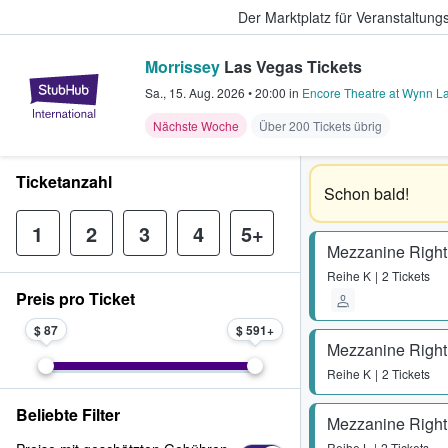
Der Marktplatz für Veranstaltungs
Morrissey
Las Vegas Tickets
StubHub - Wo Fans Tickets kauf
Sa., 15. Aug. 2026
•
20:00
in
Encore Theatre at Wynn L
Nächste Woche
Über 200 Tickets übrig
Ticketanzahl
Schon bald!
1
2
3
4
5+
Mezzanine Right
Reihe
K
2 Tickets
Preis pro Ticket
$ 87
$ 591
Mezzanine Right
Reihe
K
2 Tickets
Beliebte Filter
Mezzanine Right
Reihe
L
2 Tickets