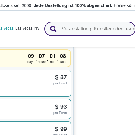
tickets seit 2009.
Jede Bestellung ist 100% abgesichert.
Preise könn
en & verkaufen
as Vegas
,
Las Vegas
,
NV
09
07
01
08
:
:
:
days
hours
min
sec
$ 87
pro Ticket
$ 93
pro Ticket
$ 99