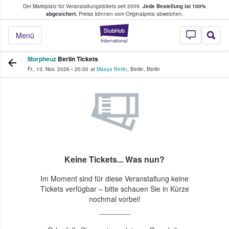
Der Marktplatz für Veranstaltungstickets seit 2009.
Jede Bestellung ist 100%
ans Tickets kaufen & verkaufen
abgesichert.
Preise können vom Originalpreis abweichen.
StubHub - Wo Fans
Menü
Morpheuz
Berlin Tickets
Fr., 13. Nov. 2026
•
20:00
at
Maaya Berlin
,
Berlin
,
Berlin
Keine Tickets... Was nun?
Im Moment sind für diese Veranstaltung keine
Tickets verfügbar – bitte schauen Sie in Kürze
nochmal vorbei!