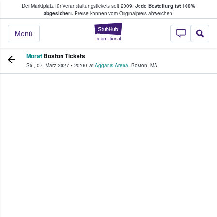
Der Marktplatz für Veranstaltungstickets seit 2009.
Jede Bestellung ist 100%
ans Tickets kaufen & verkaufen
abgesichert.
Preise können vom Originalpreis abweichen.
StubHub - Wo Fans
Menü
Morat
Boston Tickets
So., 07. März 2027
•
20:00
at
Agganis Arena
,
Boston
,
MA