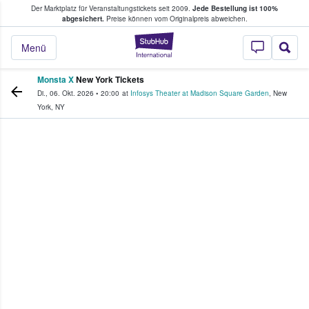
Der Marktplatz für Veranstaltungstickets seit 2009.
Jede Bestellung ist 100%
ans Tickets kaufen & verkaufen
abgesichert.
Preise können vom Originalpreis abweichen.
StubHub - Wo Fans
Menü
Monsta X
New York Tickets
Di., 06. Okt. 2026
•
20:00
at
Infosys Theater at Madison Square Garden
,
New
York
,
NY