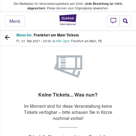
Der Marktplatz für Veranstaltungstickets seit 2009.
Jede Bestellung ist 100%
ans Tickets kaufen & verkaufen
abgesichert.
Preise können vom Originalpreis abweichen.
StubHub - Wo Fans
Menü
Mono Inc.
Frankfurt am Main Tickets
Fr., 07. Mai 2027
•
20:00
at
Alte Oper
,
Frankfurt am Main
,
HE
Keine Tickets... Was nun?
Im Moment sind für diese Veranstaltung keine
Tickets verfügbar – bitte schauen Sie in Kürze
nochmal vorbei!