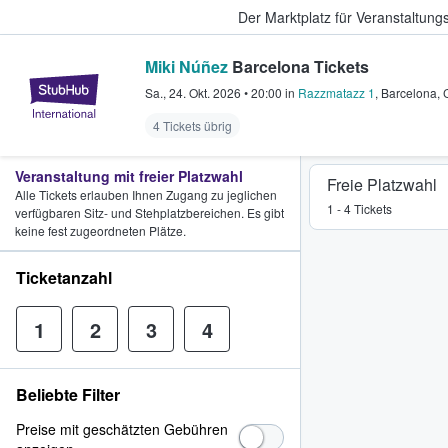
Der Marktplatz für Veranstaltungs
Miki Núñez
Barcelona Tickets
StubHub - Wo Fans Tickets kauf
Sa., 24. Okt. 2026
•
20:00
in
Razzmatazz 1
,
Barcelona
,
4 Tickets übrig
Veranstaltung mit freier Platzwahl
Freie Platzwahl
Alle Tickets erlauben Ihnen Zugang zu jeglichen
1 - 4 Tickets
verfügbaren Sitz- und Stehplatzbereichen. Es gibt
keine fest zugeordneten Plätze.
Ticketanzahl
1
2
3
4
Beliebte Filter
Preise mit geschätzten Gebühren