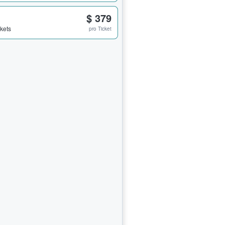
$ 379
ckets
pro Ticket