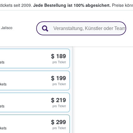
tickets seit 2009.
Jede Bestellung ist 100% abgesichert.
Preise könn
en & verkaufen
,
Jalisco
$ 189
ets
pro Ticket
$ 199
ckets
pro Ticket
$ 219
ets
pro Ticket
$ 299
ckets
pro Ticket