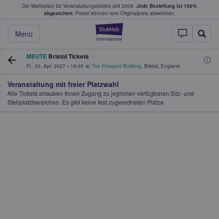
Der Marktplatz für Veranstaltungstickets seit 2009.
Jede Bestellung ist 100%
ans Tickets kaufen & verkaufen
abgesichert.
Preise können vom Originalpreis abweichen.
StubHub - Wo Fans
Menü
MEUTE
Bristol Tickets
Fr., 30. Apr. 2027
•
19:00
at
The Prospect Building
,
Bristol
,
England
Veranstaltung mit freier Platzwahl
Alle Tickets erlauben Ihnen Zugang zu jeglichen verfügbaren Sitz- und
Stehplatzbereichen. Es gibt keine fest zugeordneten Plätze.