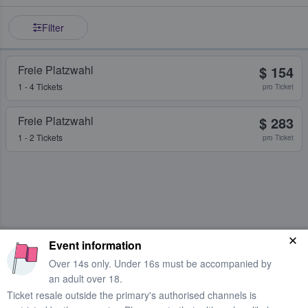
Filter
Freie Platzwahl
$ 154
1 - 4 Tickets
pro Ticket
Freie Platzwahl
$ 283
1 - 2 Tickets
pro Ticket
Event information
Over 14s only. Under 16s must be accompanied by
an adult over 18.
Ticket resale outside the primary's authorised channels is