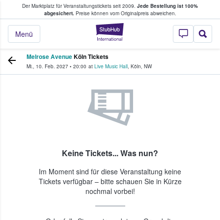
Der Marktplatz für Veranstaltungstickets seit 2009.
Jede Bestellung ist 100%
ans Tickets kaufen & verkaufen
abgesichert.
Preise können vom Originalpreis abweichen.
StubHub - Wo Fans
Menü
Melrose Avenue
Köln Tickets
Mi., 10. Feb. 2027
•
20:00
at
Live Music Hall
,
Köln
,
NW
Keine Tickets... Was nun?
Im Moment sind für diese Veranstaltung keine
Tickets verfügbar – bitte schauen Sie in Kürze
nochmal vorbei!