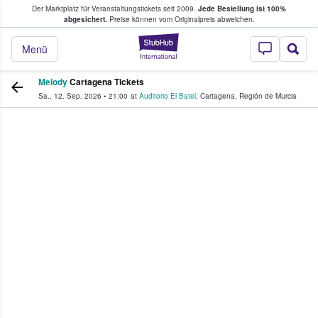
Der Marktplatz für Veranstaltungstickets seit 2009.
Jede Bestellung ist 100%
ans Tickets kaufen & verkaufen
abgesichert.
Preise können vom Originalpreis abweichen.
StubHub - Wo Fans
Menü
Melody
Cartagena Tickets
Sa., 12. Sep. 2026
•
21:00
at
Auditorio El Batel
,
Cartagena
,
Región de Murcia