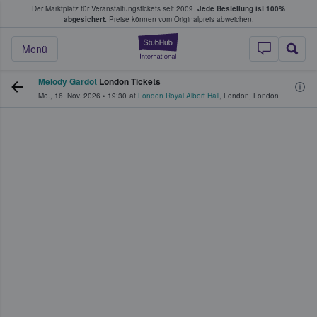
Der Marktplatz für Veranstaltungstickets seit 2009.
Jede Bestellung ist 100%
ans Tickets kaufen & verkaufen
abgesichert.
Preise können vom Originalpreis abweichen.
StubHub - Wo Fans
Menü
Melody Gardot
London Tickets
Mo., 16. Nov. 2026
•
19:30
at
London Royal Albert Hall
,
London
,
London