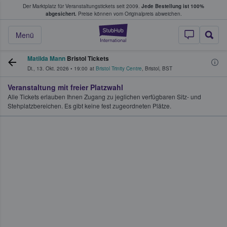
Der Marktplatz für Veranstaltungstickets seit 2009.
Jede Bestellung ist 100%
ans Tickets kaufen & verkaufen
abgesichert.
Preise können vom Originalpreis abweichen.
StubHub - Wo Fans
Menü
Matilda Mann
Bristol Tickets
Di., 13. Okt. 2026
•
19:00
at
Bristol Trinity Centre
,
Bristol
,
BST
Veranstaltung mit freier Platzwahl
Alle Tickets erlauben Ihnen Zugang zu jeglichen verfügbaren Sitz- und
Stehplatzbereichen. Es gibt keine fest zugeordneten Plätze.