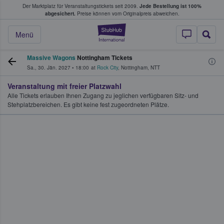
Der Marktplatz für Veranstaltungstickets seit 2009.
Jede Bestellung ist 100%
ans Tickets kaufen & verkaufen
abgesichert.
Preise können vom Originalpreis abweichen.
StubHub - Wo Fans
Menü
Massive Wagons
Nottingham Tickets
Sa., 30. Jän. 2027
•
18:00
at
Rock City
,
Nottingham
,
NTT
Veranstaltung mit freier Platzwahl
Alle Tickets erlauben Ihnen Zugang zu jeglichen verfügbaren Sitz- und
Stehplatzbereichen. Es gibt keine fest zugeordneten Plätze.