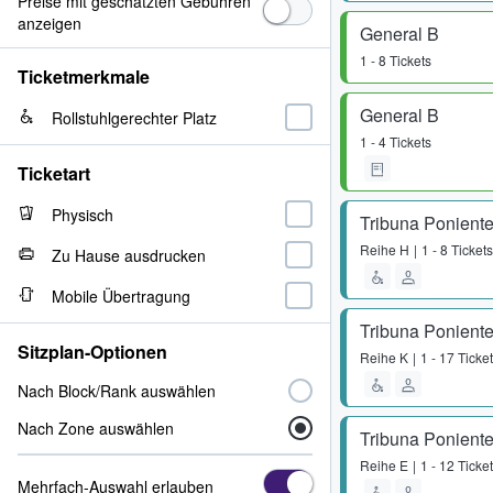
Preise mit geschätzten Gebühren
anzeigen
General B
1 - 8 Tickets
Ticketmerkmale
General B
Rollstuhlgerechter Platz
1 - 4 Tickets
Ticketart
Physisch
Tribuna Poniente
Reihe
H
1 - 8 Tickets
Zu Hause ausdrucken
Mobile Übertragung
Tribuna Poniente
Sitzplan-Optionen
Reihe
K
1 - 17 Ticke
Nach Block/Rank auswählen
Nach Zone auswählen
Tribuna Poniente
Reihe
E
1 - 12 Ticke
Mehrfach-Auswahl erlauben