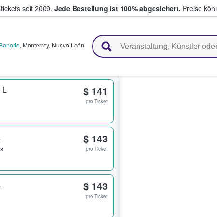
tickets seit 2009.
Jede Bestellung ist 100% abgesichert.
Preise könn
en & verkaufen
 Banorte
,
Monterrey
,
Nuevo León
 L
$ 141
pro Ticket
L
$ 143
ts
pro Ticket
L
$ 143
pro Ticket