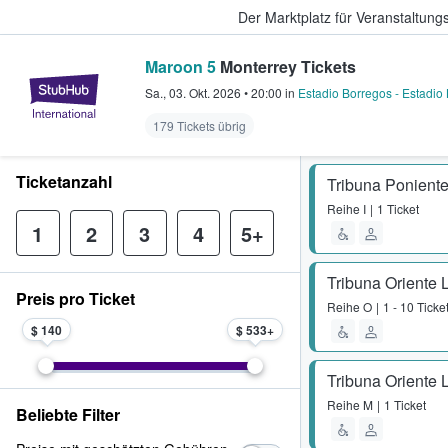
Der Marktplatz für Veranstaltungs
Maroon 5
Monterrey Tickets
StubHub - Wo Fans Tickets kauf
Sa., 03. Okt. 2026
•
20:00
in
Estadio Borregos - Estadio
179 Tickets übrig
Ticketanzahl
Tribuna Poniente
Reihe
I
1 Ticket
1
2
3
4
5+
Tribuna Oriente 
Preis pro Ticket
Reihe
O
1 - 10 Ticke
$ 140
$ 533
Tribuna Oriente 
Reihe
M
1 Ticket
Beliebte Filter