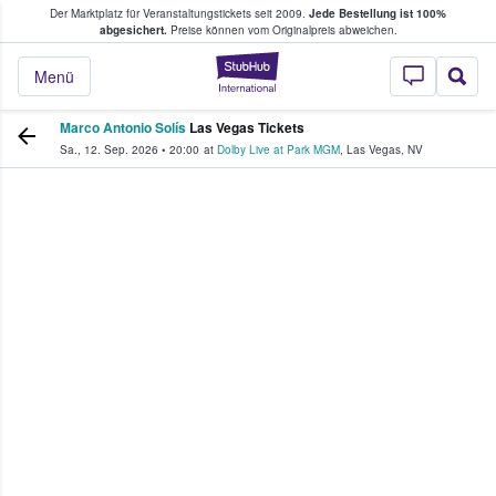
Der Marktplatz für Veranstaltungstickets seit 2009.
Jede Bestellung ist 100%
ans Tickets kaufen & verkaufen
abgesichert.
Preise können vom Originalpreis abweichen.
StubHub - Wo Fans
Menü
Marco Antonio Solís
Las Vegas Tickets
Sa., 12. Sep. 2026
•
20:00
at
Dolby Live at Park MGM
,
Las Vegas
,
NV