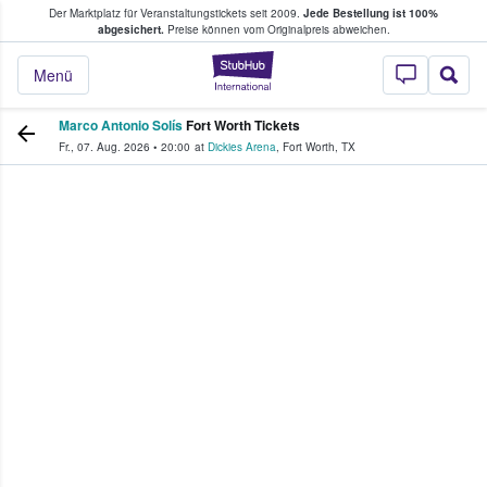
Der Marktplatz für Veranstaltungstickets seit 2009.
Jede Bestellung ist 100%
ans Tickets kaufen & verkaufen
abgesichert.
Preise können vom Originalpreis abweichen.
StubHub - Wo Fans
Menü
Marco Antonio Solís
Fort Worth Tickets
Fr., 07. Aug. 2026
•
20:00
at
Dickies Arena
,
Fort Worth
,
TX