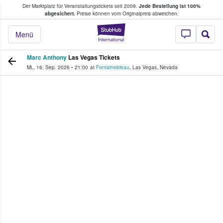
Der Marktplatz für Veranstaltungstickets seit 2009.
Jede Bestellung ist 100%
ans Tickets kaufen & verkaufen
abgesichert.
Preise können vom Originalpreis abweichen.
StubHub - Wo Fans
Menü
Marc Anthony
Las Vegas Tickets
Mi., 16. Sep. 2026
•
21:00
at
Fontainebleau
,
Las Vegas
,
Nevada