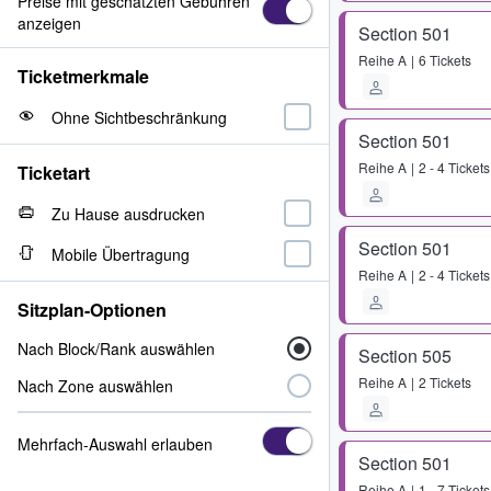
Preise mit geschätzten Gebühren
anzeigen
Section 501
Reihe
A
6 Tickets
Ticketmerkmale
Ohne Sichtbeschränkung
Section 501
Reihe
A
2 - 4 Tickets
Ticketart
Zu Hause ausdrucken
Section 501
Mobile Übertragung
Reihe
A
2 - 4 Tickets
Sitzplan-Optionen
Nach Block/Rank auswählen
Section 505
Reihe
A
2 Tickets
Nach Zone auswählen
Mehrfach-Auswahl erlauben
Section 501
Reihe
A
1 - 7 Tickets