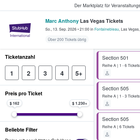
Der Marktplatz für Veranstaltungs
Marc Anthony
Las Vegas Tickets
StubHub - Wo Fans Tickets kauf
So., 13. Sep. 2026
•
21:00
in
Fontainebleau
,
Las Vegas
Über 200 Tickets übrig
Ticketanzahl
Section 501
Reihe
A
1 - 6 Tickets
1
2
3
4
5+
Section 505
Preis pro Ticket
Reihe
A
1 - 3 Tickets
$ 162
$ 1.230
Section 505
Reihe
A
6 Tickets
Beliebte Filter