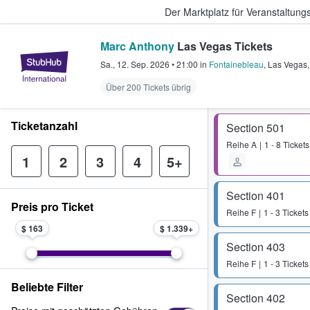
Der Marktplatz für Veranstaltungs
Marc Anthony
Las Vegas Tickets
StubHub - Wo Fans Tickets kauf
Sa., 12. Sep. 2026
•
21:00
in
Fontainebleau
,
Las Vegas
Über 200 Tickets übrig
Ticketanzahl
Section 501
Reihe
A
1 - 8 Tickets
1
2
3
4
5+
Section 401
Preis pro Ticket
Reihe
F
1 - 3 Tickets
$ 163
$ 1.339
Section 403
Reihe
F
1 - 3 Tickets
Beliebte Filter
Section 402