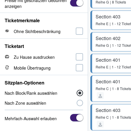
Preise mit geschätzten Gebühren
Reihe
G
8 Tickets
anzeigen
Section 403
Ticketmerkmale
Reihe
E
1 - 12 Ticke
Ohne Sichtbeschränkung
Section 402
Ticketart
Reihe
G
1 - 12 Ticke
Zu Hause ausdrucken
Section 401
Reihe
E
1 - 12 Ticke
Mobile Übertragung
Section 401
Sitzplan-Optionen
Reihe
C
1 - 8 Tickets
Nach Block/Rank auswählen
Nach Zone auswählen
Section 403
Reihe
C
1 - 8 Tickets
Mehrfach-Auswahl erlauben