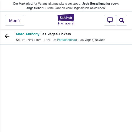
Der Marktplatz für Veranstaltungstickets seit 2009.
Jede Bestellung ist 100%
ans Tickets kaufen & verkaufen
abgesichert.
Preise können vom Originalpreis abweichen.
StubHub - Wo Fans
Menü
Marc Anthony
Las Vegas Tickets
Sa., 21. Nov. 2026
•
21:00
at
Fontainebleau
,
Las Vegas
,
Nevada