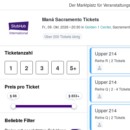
Der Marktplatz für Veranstaltungs
Maná Sacramento Tickets
StubHub - Wo Fans Tickets kauf
Fr., 09. Okt. 2026
•
20:30
in
Golden 1 Center
,
Sacrament
Über 200 Tickets übrig
Ticketanzahl
Upper 214
Reihe
R
2 Tickets
1
2
3
4
5+
Upper 214
Preis pro Ticket
Reihe
Q
2 - 4 Tickets
$ 86
$ 853
Upper 214
Reihe
Q
2 Tickets
Beliebte Filter