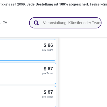
tickets seit 2009.
Jede Bestellung ist 100% abgesichert.
Preise könn
en & verkaufen
o
,
CA
$ 86
pro Ticket
$ 87
pro Ticket
$ 87
pro Ticket