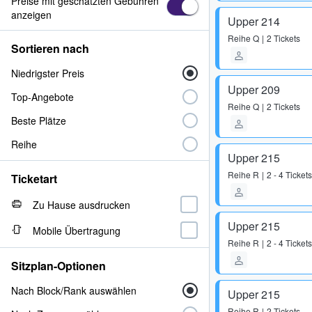
Preise mit geschätzten Gebühren
anzeigen
Upper 214
Reihe
Q
2 Tickets
Sortieren nach
Niedrigster Preis
Upper 209
Top-Angebote
Reihe
Q
2 Tickets
Beste Plätze
Reihe
Upper 215
Reihe
R
2 - 4 Tickets
Ticketart
Zu Hause ausdrucken
Upper 215
Mobile Übertragung
Reihe
R
2 - 4 Tickets
Sitzplan-Optionen
Nach Block/Rank auswählen
Upper 215
Reihe
R
2 Tickets