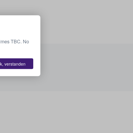
 Times TBC. No
k, verstanden