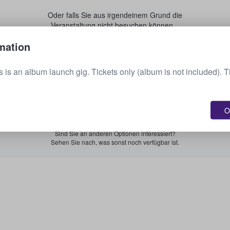
Oder falls Sie aus irgendeinem Grund die
Veranstaltung nicht besuchen können...
mation
Verkaufen Sie Ihre Tickets.
is is an album launch gig. Tickets only (album is not included).
Alle bevorstehenden Veranstaltungen anzeigen.
O
Sind Sie an anderen Optionen interessiert?
Sehen Sie nach, was sonst noch verfügbar ist.