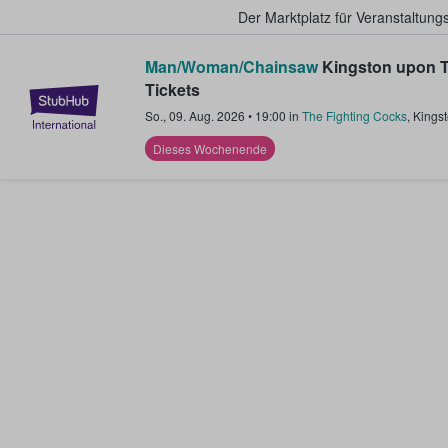
Der Marktplatz für Veranstaltungs
Man/Woman/Chainsaw
Kingston upon 
Tickets
StubHub - Wo Fans Tickets kauf
So., 09. Aug. 2026
•
19:00
in
The Fighting Cocks
,
Kings
Dieses Wochenende