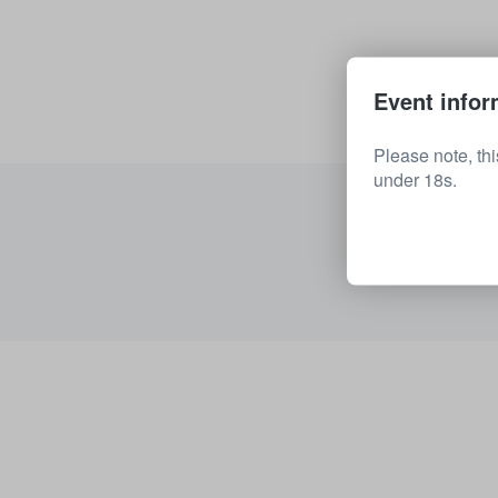
Event infor
Please note, th
under 18s.