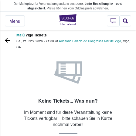
Der Marktplatz für Veranstaltungstickets seit 2009.
Jede Bestellung ist 100%
ans Tickets kaufen & verkaufen
abgesichert.
Preise können vom Originalpreis abweichen.
StubHub - Wo Fans
Menü
Malú
Vigo Tickets
Sa., 21. Nov. 2026
•
21:00
at
Auditorio Palacio de Congresos Mar de Vigo
,
Vigo
,
GA
Keine Tickets... Was nun?
Im Moment sind für diese Veranstaltung keine
Tickets verfügbar – bitte schauen Sie in Kürze
nochmal vorbei!