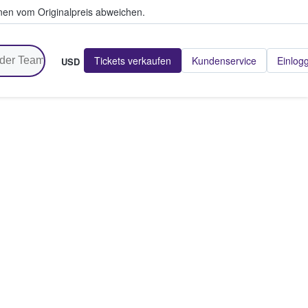
en vom Originalpreis abweichen.
Tickets verkaufen
Kundenservice
Einlog
USD