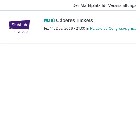
Der Marktplatz für Veranstaltungs
Malú
Cáceres Tickets
StubHub - Wo Fans Tickets kauf
Fr., 11. Dez. 2026
•
21:00
in
Palacio de Congresos y Ex