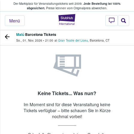
Der Marktplatz für Veranstaltungstickets seit 2009.
Jede Bestellung ist 100%
ans Tickets kaufen & verkaufen
abgesichert.
Preise können vom Originalpreis abweichen.
StubHub - Wo Fans
Menü
Malú
Barcelona Tickets
So., 01. Nov. 2026
•
21:00
at
Gran Teatre del Liceu
,
Barcelona
,
CT
Keine Tickets... Was nun?
Im Moment sind für diese Veranstaltung keine
Tickets verfügbar – bitte schauen Sie in Kürze
nochmal vorbei!