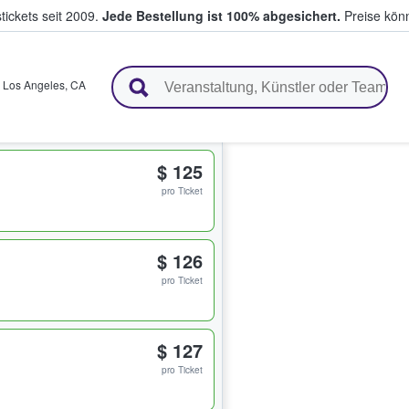
tickets seit 2009.
Jede Bestellung ist 100% abgesichert.
Preise könn
en & verkaufen
,
Los Angeles
,
CA
$ 125
pro Ticket
$ 126
pro Ticket
$ 127
pro Ticket