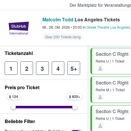
Der Marktplatz für Veranstaltungs
Malcolm Todd
Los Angeles Tickets
StubHub - Wo Fans Tickets kauf
Mi., 28. Okt. 2026
•
20:00
in
Greek Theatre Los Angeles
Über 200 Tickets übrig
Ticketanzahl
Section C Right
Reihe
U
1 Ticket
1
2
3
4
5+
Section C Right
Preis pro Ticket
Reihe
M
1 Ticket
$ 124
$ 925
Section C Right
Reihe
U
1 Ticket
Beliebte Filter