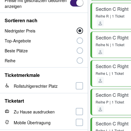
Preise mit geschätzten Gebühren
anzeigen
Section C Right
Reihe
R
1 Ticket
Sortieren nach
Niedrigster Preis
Section C Right
Top-Angebote
Reihe
N
1 Ticket
Beste Plätze
Reihe
Section C Right
Reihe
L
1 Ticket
Ticketmerkmale
Rollstuhlgerechter Platz
Section C Right
Ticketart
Reihe
P
1 Ticket
Zu Hause ausdrucken
Mobile Übertragung
Section C Right
Reihe
L
1 Ticket