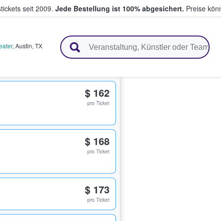
tickets seit 2009.
Jede Bestellung ist 100% abgesichert.
Preise könn
en & verkaufen
eater
,
Austin
,
TX
$ 162
pro Ticket
$ 168
pro Ticket
$ 173
pro Ticket