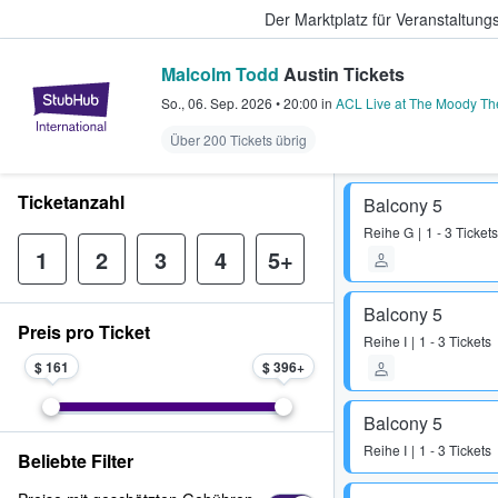
Der Marktplatz für Veranstaltungs
Malcolm Todd
Austin Tickets
StubHub - Wo Fans Tickets kauf
So., 06. Sep. 2026
•
20:00
in
ACL Live at The Moody Th
Über 200 Tickets übrig
Ticketanzahl
Balcony 5
Reihe
G
1 - 3 Tickets
1
2
3
4
5+
Balcony 5
Preis pro Ticket
Reihe
I
1 - 3 Tickets
$ 161
$ 396
Balcony 5
Reihe
I
1 - 3 Tickets
Beliebte Filter