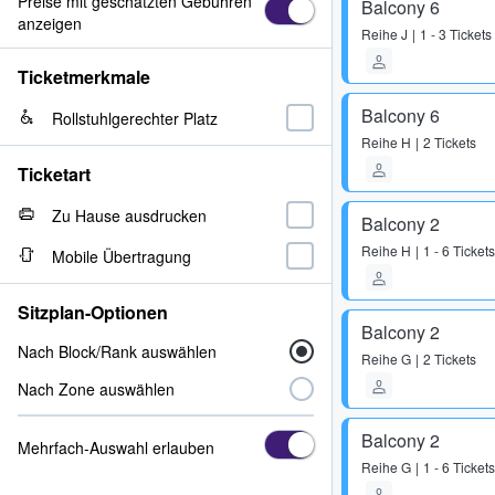
Preise mit geschätzten Gebühren
Balcony 6
anzeigen
Reihe
J
1 - 3 Tickets
Ticketmerkmale
Balcony 6
Rollstuhlgerechter Platz
Reihe
H
2 Tickets
Ticketart
Zu Hause ausdrucken
Balcony 2
Reihe
H
1 - 6 Tickets
Mobile Übertragung
Sitzplan-Optionen
Balcony 2
Nach Block/Rank auswählen
Reihe
G
2 Tickets
Nach Zone auswählen
Balcony 2
Mehrfach-Auswahl erlauben
Reihe
G
1 - 6 Tickets