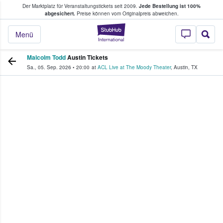
Der Marktplatz für Veranstaltungstickets seit 2009.
Jede Bestellung ist 100%
ans Tickets kaufen & verkaufen
abgesichert.
Preise können vom Originalpreis abweichen.
StubHub - Wo Fans
Menü
Malcolm Todd
Austin Tickets
Sa., 05. Sep. 2026
•
20:00
at
ACL Live at The Moody Theater
,
Austin
,
TX