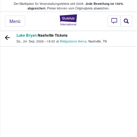
Der Marktplatz für Veranstaltungstickets seit 2009.
Jede Bestellung ist 100%
ans Tickets kaufen & verkaufen
abgesichert.
Preise können vom Originalpreis abweichen.
StubHub - Wo Fans
Menü
Luke Bryan
Nashville Tickets
Do., 24. Sep. 2026
•
19:00
at
Bridgestone Arena
,
Nashville
,
TN