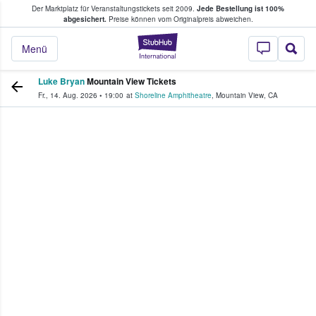
Der Marktplatz für Veranstaltungstickets seit 2009.
Jede Bestellung ist 100%
ans Tickets kaufen & verkaufen
abgesichert.
Preise können vom Originalpreis abweichen.
StubHub - Wo Fans
Menü
Luke Bryan
Mountain View Tickets
Fr., 14. Aug. 2026
•
19:00
at
Shoreline Amphitheatre
,
Mountain View
,
CA