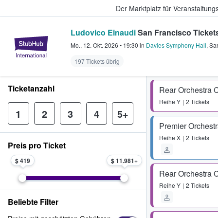
Der Marktplatz für Veranstaltungs
Ludovico Einaudi
San Francisco Ticket
StubHub - Wo Fans Tickets kauf
Mo., 12. Okt. 2026
•
19:30
in
Davies Symphony Hall
,
San
197 Tickets übrig
Ticketanzahl
Rear Orchestra 
Reihe
Y
2 Tickets
1
2
3
4
5+
Premier Orchestr
Reihe
X
2 Tickets
Preis pro Ticket
$ 419
$ 11.981
Rear Orchestra 
Reihe
Y
2 Tickets
Beliebte Filter