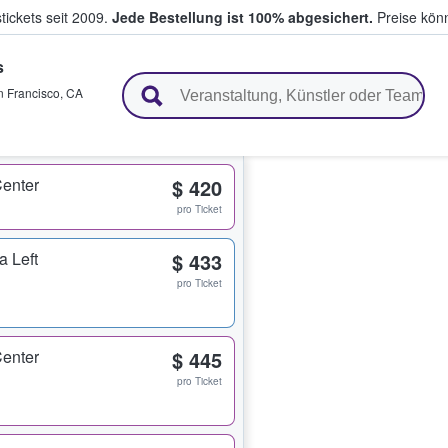
tickets seit 2009.
Jede Bestellung ist 100% abgesichert.
Preise könn
s
en & verkaufen
 Francisco
,
CA
Center
$ 420
pro Ticket
a Left
$ 433
pro Ticket
Center
$ 445
pro Ticket