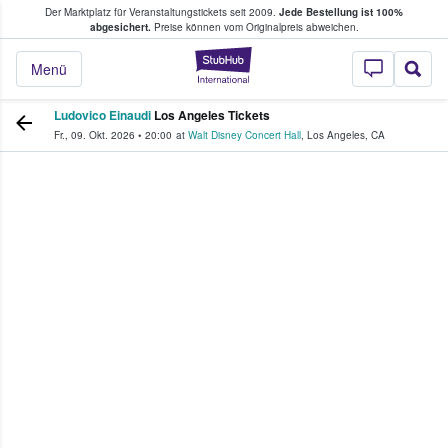
Der Marktplatz für Veranstaltungstickets seit 2009.
Jede Bestellung ist 100%
ans Tickets kaufen & verkaufen
abgesichert.
Preise können vom Originalpreis abweichen.
StubHub - Wo Fans
Menü
Ludovico Einaudi
Los Angeles Tickets
Fr., 09. Okt. 2026
•
20:00
at
Walt Disney Concert Hall
,
Los Angeles
,
CA