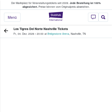
Der Marktplatz für Veranstaltungstickets seit 2009.
Jede Bestellung ist 100%
ans Tickets kaufen & verkaufen
abgesichert.
Preise können vom Originalpreis abweichen.
StubHub - Wo Fans
Menü
Los Tigres Del Norte Nashville Tickets
Fr., 04. Dez. 2026
•
20:00
at
Bridgestone Arena
,
Nashville
,
TN