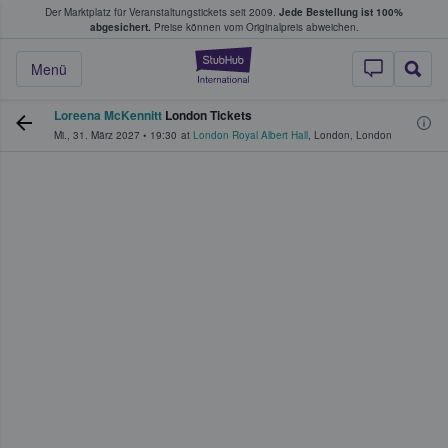
Der Marktplatz für Veranstaltungstickets seit 2009.
Jede Bestellung ist 100%
ans Tickets kaufen & verkaufen
abgesichert.
Preise können vom Originalpreis abweichen.
StubHub - Wo Fans
Menü
Loreena McKennitt
London Tickets
Mi., 31. März 2027
•
19:30
at
London Royal Albert Hall
,
London
,
London