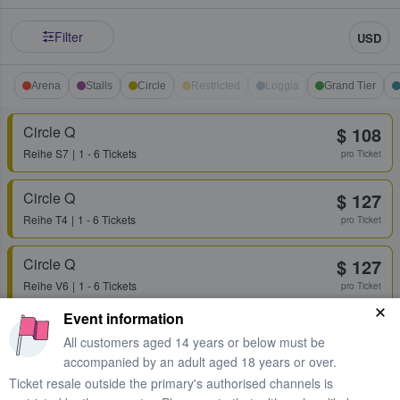
Filter
USD
Arena
Stalls
Circle
Restricted
Loggia
Grand Tier
Circle Q
$ 108
Reihe
S7
1 - 6 Tickets
pro Ticket
Circle Q
$ 127
Reihe
T4
1 - 6 Tickets
pro Ticket
Circle Q
$ 127
Reihe
V6
1 - 6 Tickets
pro Ticket
Event information
Circle Q
$ 127
All customers aged 14 years or below must be
Reihe
X4
1 - 6 Tickets
pro Ticket
accompanied by an adult aged 18 years or over.
Ticket resale outside the primary's authorised channels is
Arena E
$ 169