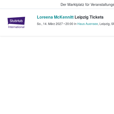
Der Marktplatz für Veranstaltungs
Loreena McKennitt
Leipzig Tickets
StubHub - Wo Fans Tickets kauf
So., 14. März 2027
•
20:00
in
Haus Auensee
,
Leipzig
,
S