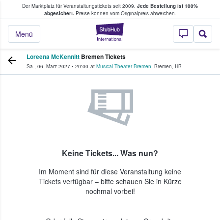
Der Marktplatz für Veranstaltungstickets seit 2009.
Jede Bestellung ist 100%
ans Tickets kaufen & verkaufen
abgesichert.
Preise können vom Originalpreis abweichen.
StubHub - Wo Fans
Menü
Loreena McKennitt
Bremen Tickets
Sa., 06. März 2027
•
20:00
at
Musical Theater Bremen
,
Bremen
,
HB
Keine Tickets... Was nun?
Im Moment sind für diese Veranstaltung keine
Tickets verfügbar – bitte schauen Sie in Kürze
nochmal vorbei!