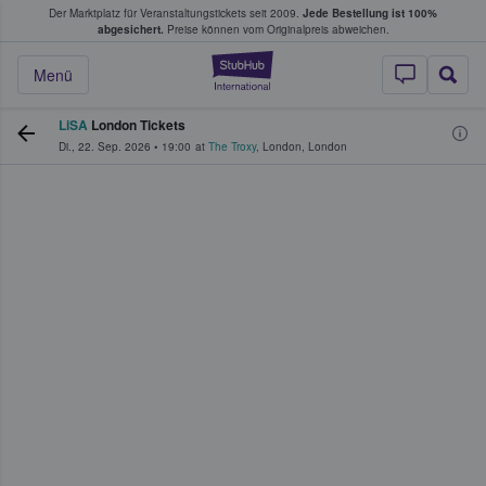
Der Marktplatz für Veranstaltungstickets seit 2009.
Jede Bestellung ist 100%
ans Tickets kaufen & verkaufen
abgesichert.
Preise können vom Originalpreis abweichen.
StubHub - Wo Fans
Menü
LiSA
London Tickets
Di., 22. Sep. 2026
•
19:00
at
The Troxy
,
London
,
London